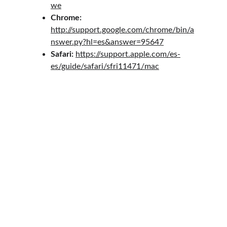
we
Chrome: 
http://support.google.com/chrome/bin/a
nswer.py?hl=es&answer=95647
Safari: 
https://support.apple.com/es-
es/guide/safari/sfri11471/mac
XG Abogados
Expertos en gestión 
legal y mediación 
internacional.
CONTACTO
info@xgabogados.es
Tel: 93 491 43 33